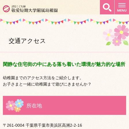
グ
本
ロ
フ
ロ
文
ー
ッ
ー
へ
カ
タ
バ
ル
ー
ル
ナ
へ
ナ
ビ
交通アクセス
ビ
ゲ
ゲ
ー
ー
シ
シ
ョ
閑静な住宅街の中にある落ち着いた環境が魅力的な場所
ョ
ン
ン
へ
幼稚園までのアクセス方法をご紹介します。
へ
お子さまと一緒に幼稚園まで遊びにきませんか？
所在地
〒261-0004 千葉県千葉市美浜区高洲2-2-16